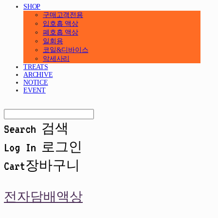
SHOP
구매고객전용
입호흡 액상
폐호흡 액상
일회용
코일&디바이스
악세사리
TREATS
ARCHIVE
NOTICE
EVENT
Search
검색
Log In
로그인
Cart
장바구니
전자담배액상