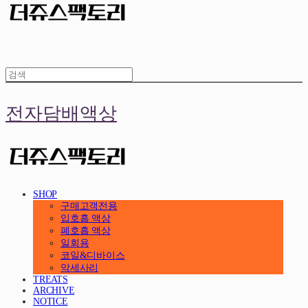
전자담배액상
SHOP
구매고객전용
입호흡 액상
폐호흡 액상
일회용
코일&디바이스
악세사리
TREATS
ARCHIVE
NOTICE