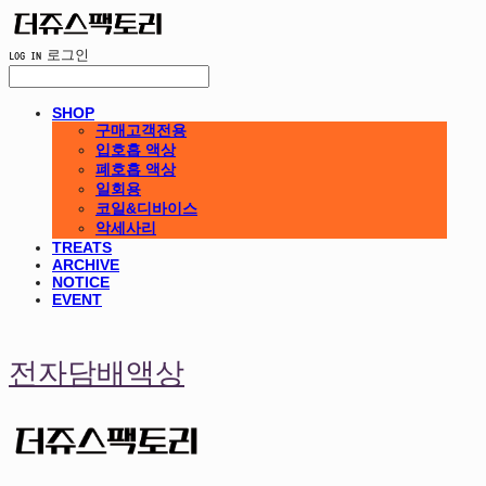
LOG IN
로그인
SHOP
구매고객전용
입호흡 액상
폐호흡 액상
일회용
코일&디바이스
악세사리
TREATS
ARCHIVE
NOTICE
EVENT
전자담배액상